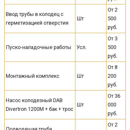
От 2
Ввод трубы в колодец с
Шт
500
герметизацией отверстия
руб.
От 3
Пуско-наладочные работы
Усл.
500
руб.
От 8
Монтажный комплекс
Шт
200
руб.
От 36
Насос колодезный DAB
Шт
000
Divertron 1200M + бак + трос
руб.
От 2
Подводящая труба