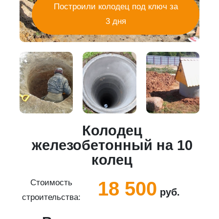
Построили колодец под ключ за
3 дня
Колодец
5
железобетонный на 10
колец
18 500
Стоимость
руб.
строительства:
с